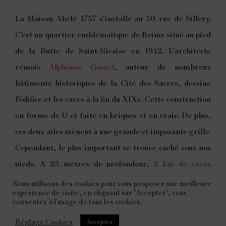
La Maison Abelé 1757 s’installe au 50 rue de Sillery.
C’est un quartier emblématique de Reims situé au pied
de la Butte de Saint-Nicaise en 1942. L’architecte
rémois
Alphonse Gosset
, auteur de nombreux
bâtiments historiques de la Cité des Sacres, dessine
l’édifice et les caves à la fin du XIXe. Cette construction
en forme de U et faite en briques et en craie. De plus,
ces deux ailes mènent à une grande et imposante grille.
Cependant, le plus important se trouve caché sous nos
pieds. A 25 mètres de profondeur,
2 km de caves
centenaires
façonnées par la main de l’homme se
Nous utilisons des cookies pour vous proposer une meilleure
expérience de visite, en cliquant sur "Accepter", vous
muent chaque année en atelier de création.
consentez à l'usage de tous les cookies.
Réglage Cookies
Accepter