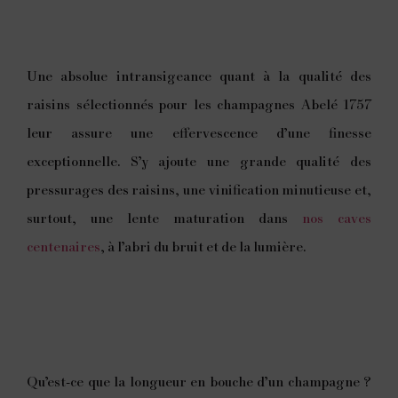
Une absolue intransigeance quant à la qualité des
raisins sélectionnés pour les champagnes Abelé 1757
leur assure une effervescence d’une finesse
exceptionnelle. S’y ajoute une grande qualité des
pressurages des raisins, une vinification minutieuse et,
surtout, une lente maturation dans
nos caves
centenaires
, à l’abri du bruit et de la lumière.
Qu’est-ce que la longueur en bouche d’un champagne ?