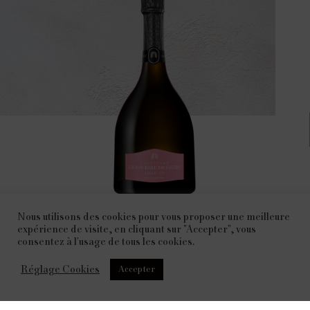
Nous utilisons des cookies pour vous proposer une meilleure
expérience de visite, en cliquant sur "Accepter", vous
e
consentez à l'usage de tous les cookies.
Depuis sa fondation au milieu du XVIII
siècle, la
cinquième plus ancienne Maison de Champagne
Réglage Cookies
Accepter
revendique le même état d’esprit : élaborer des
champagnes d’exception, sur-mesure, à la