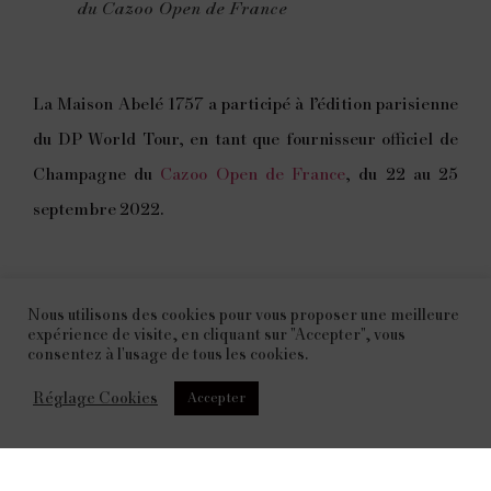
du Cazoo Open de France
La Maison Abelé 1757 a participé à l’édition parisienne
du DP World Tour, en tant que fournisseur officiel de
Champagne du
Cazoo Open de France
, du 22 au 25
septembre 2022.
Nous utilisons des cookies pour vous proposer une meilleure
expérience de visite, en cliquant sur "Accepter", vous
consentez à l'usage de tous les cookies.
L’occasion de présenter la maison au public sur le
Réglage Cookies
Accepter
village partenaires, et de féliciter le grand gagnant de
cette édition, l’italien Guido Migliozzi avec un
jéroboam d’
Abelé 1757 Brut
!