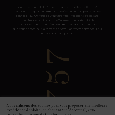
Conformément à la loi " Informatique et Libertés du 06.01.1978
modifiée, ainsi qu'au règlement européen relatif à la protection des
données (RGPD), vous pouvez faire valoir vos droits d'accès aux
données, de rectification, d'effacement, de portabilité de
transmissions en cas de décès, de limitation du traitement ainsi
que vous opposer au traitement en formulant votre demande. Pour
en savoir plus
cliquez ici
.
Nous utilisons des cookies pour vous proposer une meilleure
expérience de visite, en cliquant sur "Accepter", vous
consentez à l'usage de tous les cookies.