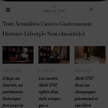
Fr
Tout
Actualités
Cuvées
Gastronomie
Histoire
Lifestyle
Non classifié(e)
HISTOIRE
CUVÉES
CUVÉES
L’Ange au
Les cuvées
Abelé 1757
Sourire, un
Abelé 1757,
Rosé, un
patrimoine
reflets d’un
champagne
historique
style unique
gourmand et
fort pour la
qui a
équilibré