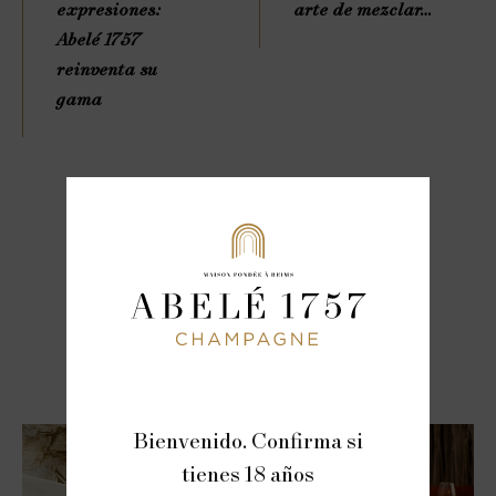
expresiones:
arte de mezclar…
Abelé 1757
reinventa su
gama
Bienvenido. Confirma si
tienes 18 años