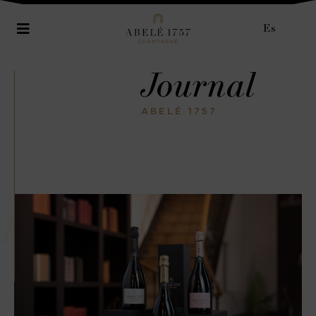
Es
Journal
ABELÉ 1757
1757