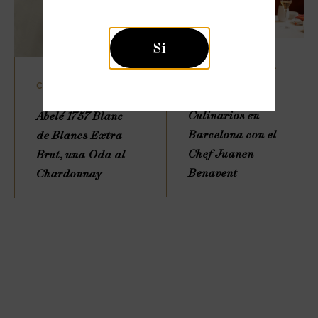
Si
GASTRONOMÍA
CUVÉES
Deleites
Culinarios en
Abelé 1757 Blanc
Barcelona con el
de Blancs Extra
Chef Juanen
Brut, una Oda al
Benavent
Chardonnay